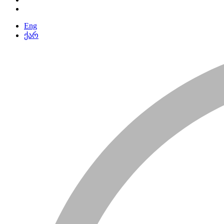
Eng
ქარ