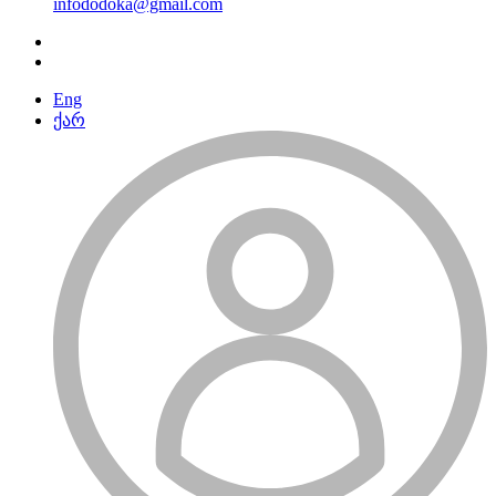
infododoka@gmail.com
Eng
ქარ